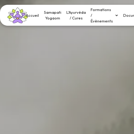
Panneau de gestion des cookies
Formations
Samapati
L'Ayurvéda
Accueil
/
Docu
Yogaom
/ Cures
Évènements