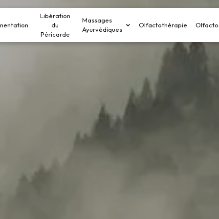
Libération
Massages
mentation
du
Olfactothérapie
Olfacto
Ayurvédiques
Péricarde