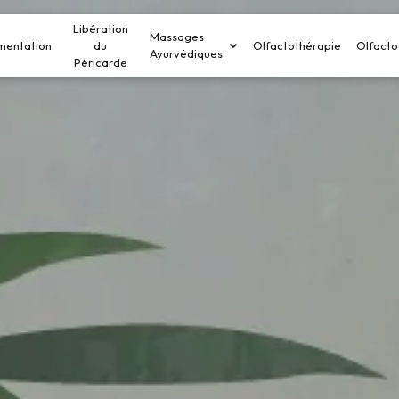
Libération
Massages
mentation
du
Olfactothérapie
Olfacto
Ayurvédiques
Péricarde