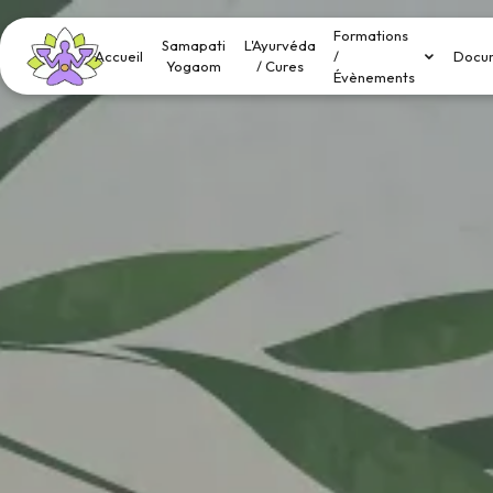
Panneau de gestion des cookies
Formations
Samapati
L'Ayurvéda
Accueil
/
Docu
Yogaom
/ Cures
Évènements