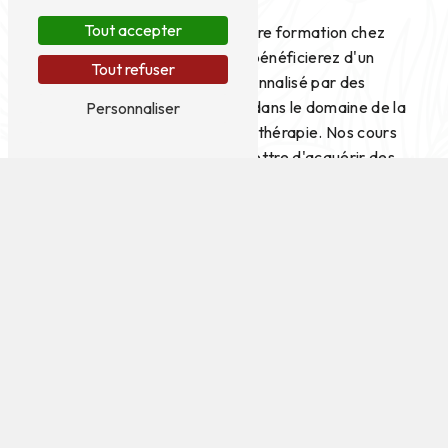
Yogaom
Tout accepter
En choisissant de suivre votre formation chez
Samapati Yogaom, vous bénéficierez d'un
Tout refuser
accompagnement personnalisé par des
professionnels expérimentés dans le domaine de la
Personnaliser
marmathérapie et de la sonothérapie. Nos cours
sont conçus pour vous permettre d'acquérir des
compétences solides et de mettre en pratique vos
connaissances dans un environnement propice à
l'apprentissage.
Notre approche pédagogique
Chez Samapati Yogaom, nous croyons en une
approche pédagogique basée sur l'expérience
pratique. Nos formateurs vous guideront pas à pas
dans l'apprentissage des techniques de
marmathérapie et sonothérapie, en insistant sur
l'importance de la maîtrise des gestes et des