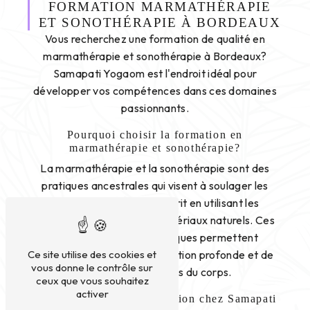
FORMATION MARMATHÉRAPIE
ET SONOTHÉRAPIE À BORDEAUX
Vous recherchez une formation de qualité en
marmathérapie et sonothérapie à Bordeaux?
Samapati Yogaom est l'endroit idéal pour
développer vos compétences dans ces domaines
passionnants.
Pourquoi choisir la formation en
marmathérapie et sonothérapie?
La marmathérapie et la sonothérapie sont des
pratiques ancestrales qui visent à soulager les
maux du corps et de l'esprit en utilisant les
vibrations sonores et les matériaux naturels. Ces
techniques de soin holistiques permettent
d'atteindre un état de relaxation profonde et de
Ce site utilise des cookies et
vous donne le contrôle sur
réaligner les énergies du corps.
ceux que vous souhaitez
activer
Les avantages de la formation chez Samapati