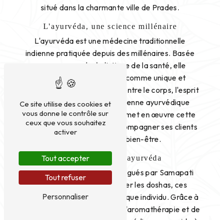
situé dans la charmante ville de Prades.
L'ayurvéda, une science millénaire
L'ayurvéda est une médecine traditionnelle
indienne pratiquée depuis des millénaires. Basée
sur une approche holistique de la santé, elle
considère chaque individu comme unique et
cherche à rétablir l'harmonie entre le corps, l'esprit
et l'âme. En tant que praticienne ayurvédique
Ce site utilise des cookies et
vous donne le contrôle sur
certifiée, Samapati Yogaom met en œuvre cette
ceux que vous souhaitez
sagesse ancestrale pour accompagner ses clients
activer
dans leur quête de bien-être.
Tout accepter
Les bienfaits de l'ayurvéda
Les soins ayurvédiques prodigués par Samapati
Tout refuser
Yogaom visent à rééquilibrer les doshas, ces
Personnaliser
énergies vitales propres à chaque individu. Grâce à
des techniques de massage, d'aromathérapie et de