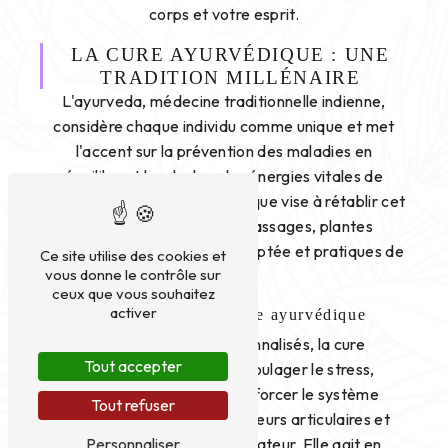
corps et votre esprit.
LA CURE AYURVÉDIQUE : UNE
TRADITION MILLÉNAIRE
L'ayurveda, médecine traditionnelle indienne,
considère chaque individu comme unique et met
l'accent sur la prévention des maladies en
équilibrant les doshas, les énergies vitales de
l'organisme. La cure ayurvédique vise à rétablir cet
équilibre en combinant massages, plantes
médicinales, alimentation adaptée et pratiques de
Ce site utilise des cookies et
vous donne le contrôle sur
yoga.
ceux que vous souhaitez
activer
Les bienfaits de la cure ayurvédique
Grâce à des soins personnalisés, la cure
Tout accepter
ayurvédique permet de soulager le stress,
améliorer la digestion, renforcer le système
Tout refuser
immunitaire, réduire les douleurs articulaires et
Personnaliser
favoriser un sommeil réparateur. Elle agit en