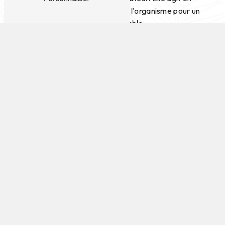
profondeur sur l'ensemble de l'organisme pour un
bien-être durable.
Samapati Yogaom : votre partenaire bien-être à
Montpellier
Situé en plein cœur de Montpellier, Samapati
Yogaom vous accueille dans un cadre apaisant et
chaleureux pour vous offrir une expérience de cure
ayurvédique inoubliable. Nos thérapeutes qualifiés
sauront vous guider tout au long de votre parcours
de bien-être pour vous aider à retrouver l'harmonie
intérieure.
Réservez votre cure ayurvédique dès
aujourd'hui
N'hésitez plus et offrez-vous une parenthèse de
détente et de régénération avec la cure
ayurvédique proposée par Samapati Yogaom à
Montpellier. Contactez-nous au 06 15 68 20 90