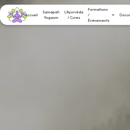
Panneau de gestion des cookies
Formations
Samapati
L'Ayurvéda
Accueil
/
Docu
Yogaom
/ Cures
Évènements