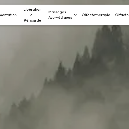
Libération
Massages
mentation
du
Olfactothérapie
Olfacto
Ayurvédiques
Péricarde